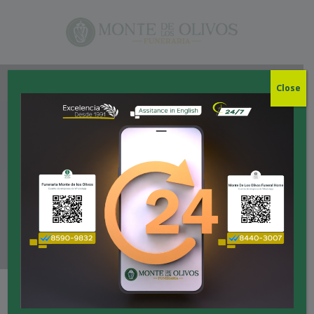
Close
DAVID BLASS
Home
Our Team
DAVID BLASS