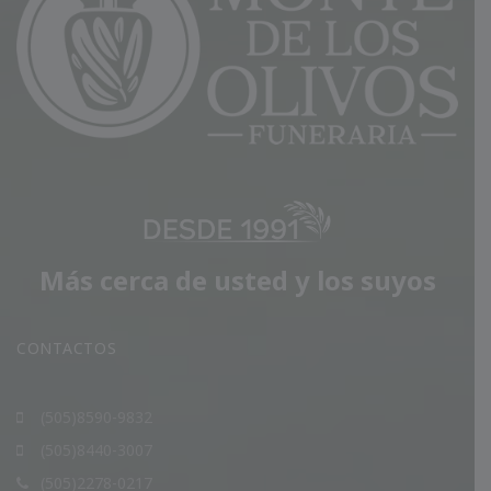
Más cerca de usted y los suyos
CONTACTOS
(505)8590-9832
(505)8440-3007
(505)2278-0217