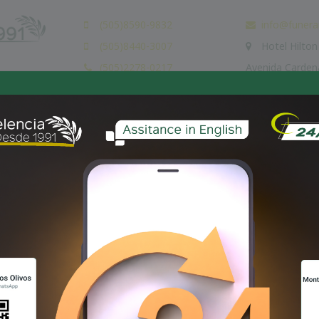
(505)8590-9832
info@funera
(505)8440-3007
Hotel Hilton 
(505)2278-0217
Avenida Carden
(505)2278-4205
Los Robles, Ma
(505)1800-FUNERAL
REMACIÓN
CONTRATOS
FORMAS DE PAGO
SERVICIOS
O