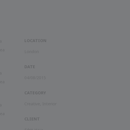
LOCATION
a
 ea
London
DATE
a
04/08/2015
 ea
CATEGORY
Creative
,
Interior
a
 ea
CLIENT
Edrit Haja