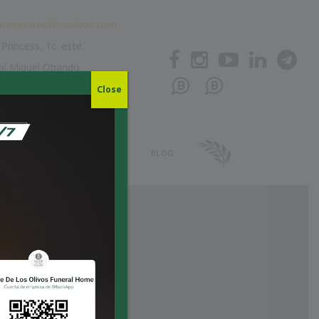
riamontedelosolivos.com
Princess, 1c. este.
al Miguel Obando
nagua, Nicaragua.
Close
BITUARIOS
CONTÁCTENOS
BLOG